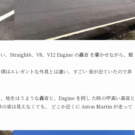
集い、Straight6、V8、V12 Engine の轟音 を響かせながら、駆
なかった頃はエレガントな外見とは違い、すごい 音が出ていたので非
ても、地をはうような轟音と、Engine を回し た時の甲高い高音と
車の姿は見えなくても、 どこか近くに Aston Martin が走って