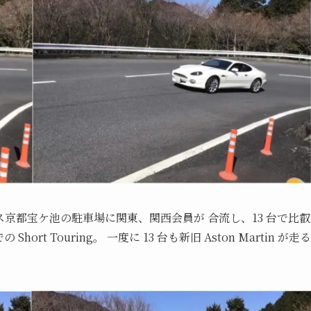
プリンス京都宝ケ池の駐車場に関東、関⻄会員が 合流し、13 台で比叡
 Touring。 一度に 13 台も新旧 Aston Martin が走る
。