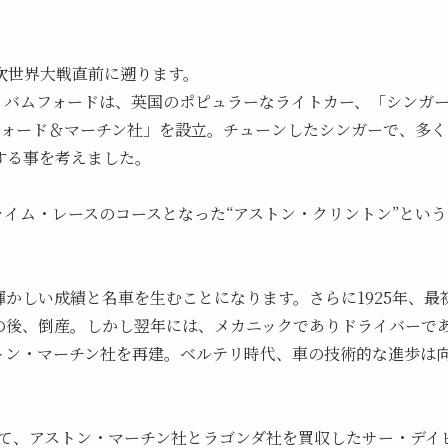
一次世界大戦直前に遡ります。
ト・バムフォードは、英国のポピュラーなライトカー、「シンガ
ムフォード＆マーチン社」を設立。チューンしたシンガーで、多
する事を考えました。
ライム・レースのコースとなった“アストン・クリントン”とい
かしい成績と名車を生むことになります。さらに1925年、
の後、倒産。しかし翌年には、メカニックでありドライバーで
トン・マーチン社を再建。ベルテリ時代、車の技術的な進歩は
続けて、アストン・マーチン社とラゴンダ社を買収したサー・デイ