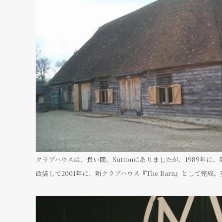
クラブハウスは、長い間、Suttonにありましたが、1989年に
改装して2001年に、新クラブハウス『The Barn』として