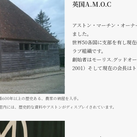
英国A.M.O.C
アストン・マーチン・オーナー
ました。
世界50各国に支部を有し現在
ラブ組織です。
創始者はモーリス.グッドオール.モー
2001）そして現在の会長はトム・
、築600年以上の歴史ある、農家の納屋を入手。
完成。室内には、歴史的な資料やアストンがディスプレイされています。