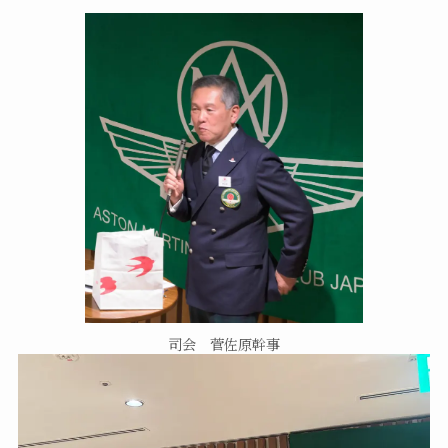
司会 菅佐原幹事