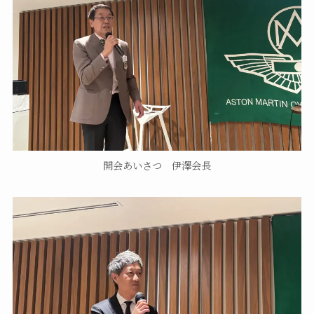
開会あいさつ 伊澤会長