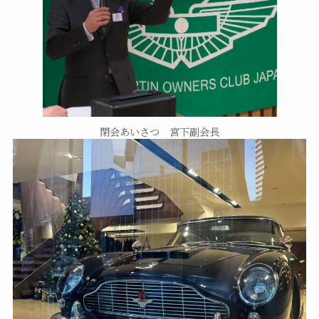
閉会あいさつ 宮下副会長