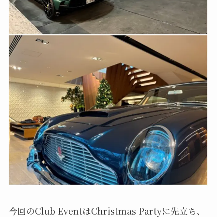
今回のClub EventはChristmas Partyに先立ち、