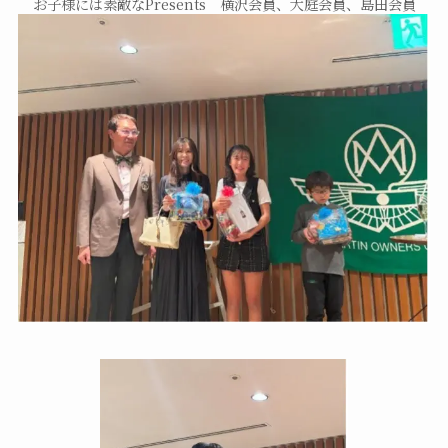
お子様には素敵なPresents 横沢会員、大庭会員、島田会員