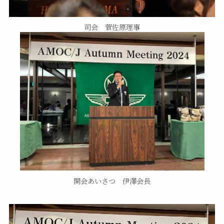
司会 菅佐原理事
開会あいさつ 伊澤会長