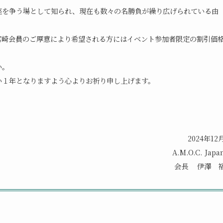
座を争う場として知られ、現在も数々の名勝負が繰り広げられている由
宮崎会員のご厚意により希望される方にはイベント参加者限定の割引価
い。
い１年となりますよう心よりお祈り申し上げます。
2024年12
A.M.O.C. Japa
会長 伊澤 