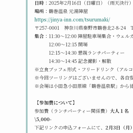
日時
：2025年2月16日（日曜日）（雨天決行
場所
：鶴巻温泉 元湯陣屋
https://jinya-inn.com/tsurumaki/
〒257-0001 神奈川県秦野市鶴巻北2-8-24 Tel:
集合
：11:30〜12:00 陣屋駐車場集合・ウェ
12:00〜12:15 開場
12:15〜14:30 懇親ランチパーティー
14:30〜14:45 記念撮影・解散
※立食ブッフェ形式・フリードリンク（アルコ
※今回ツーリングはございませんので、各自
※会場は小田急小田原線「鶴巻温泉駅」から
【参加費について】
参加費（ランチパーティー関係費）
大人１名 \
\5,000-
下記リンクの申込フォームにて、
2月3日（月